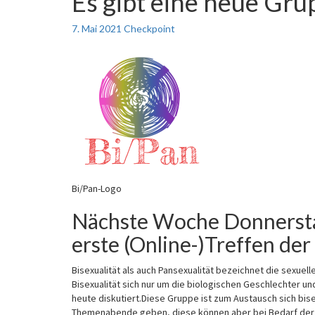
Es gibt eine neue Gr
gibt
eine
7. Mai 2021
Checkpoint
neue
Gruppe
im
Checkpoint!
Bi/Pan-Logo
Nächste Woche Donnerstag
erste (Online-)Treffen der
Bisexualität als auch Pansexualität bezeichnet die sexue
Bisexualität sich nur um die biologischen Geschlechter un
heute diskutiert.Diese Gruppe ist zum Austausch sich bi
Themenabende geben, diese können aber bei Bedarf der