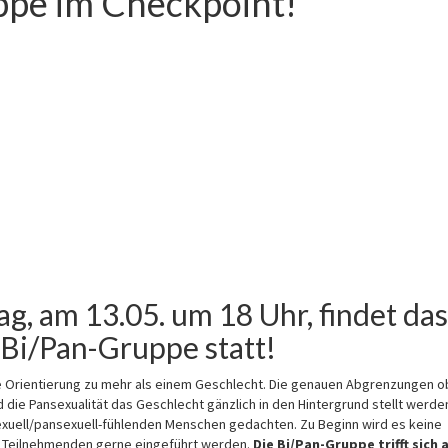
uppe im Checkpoint!
, am 13.05. um 18 Uhr, findet das
 Bi/Pan-Gruppe statt!
lle Orientierung zu mehr als einem Geschlecht. Die genauen Abgrenzungen o
d die Pansexualität das Geschlecht gänzlich in den Hintergrund stellt werde
sexuell/pansexuell-fühlenden Menschen gedachten. Zu Beginn wird es keine
 Teilnehmenden gerne eingeführt werden.
Die Bi/Pan-Gruppe trifft sich 