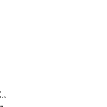
b
n bis
am