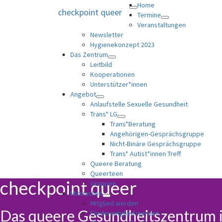
Home
checkpoint queer
Toggle
Termine
navigation
Untermenü
Veranstaltungen
öffnen
Newsletter
Hygienekonzept 2023
Das Zentrum
Untermenü
Leitbild
öffnen
Kooperationen
Unterstützer*innen
Angebot
Untermenü
Anlaufstelle Sexuelle Gesundheit
öffnen
Trans* LG
Untermenü
Trans*Beratung
öffnen
Angehörigen-Gesprächsgruppe
Nicht-Binäre Gesprächsgruppe
Trans* Autist*innen Treff
Queere Beratung
Queerteen
checkpoint queer
Gruppen
Mitmachen
Untermenü
Mitglied werden
öffnen
Das queere Gesundheitszentrum 
Fördermitglied werden