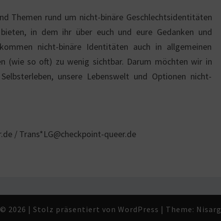
und Themen rund um nicht-binäre Geschlechtsidentitäten
 bieten, in dem ihr über euch und eure Gedanken und
 kommen nicht-binäre Identitäten auch in allgemeinen
en (wie so oft) zu wenig sichtbar. Darum möchten wir in
Selbsterleben, unsere Lebenswelt und Optionen nicht-
.de / Trans*LG@checkpoint-queer.de
© 2026
|
Stolz präsentiert von
WordPress
|
Theme:
Nisar