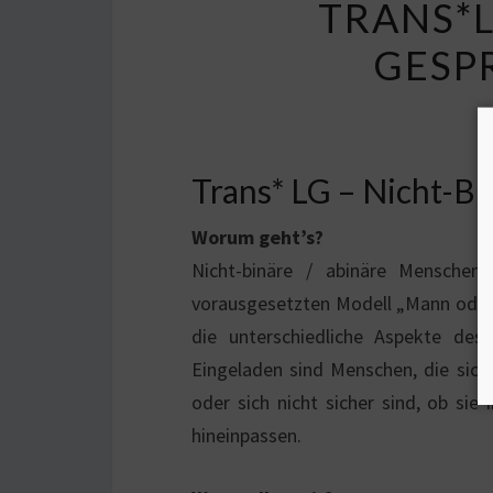
TRANS*L
GESP
Trans* LG – Nicht-B
Worum geht’s?
Nicht-binäre / abinäre Menschen 
vorausgesetzten Modell „Mann oder F
die unterschiedliche Aspekte des
Eingeladen sind Menschen, die sich 
oder sich nicht sicher sind, ob sie
hineinpassen.