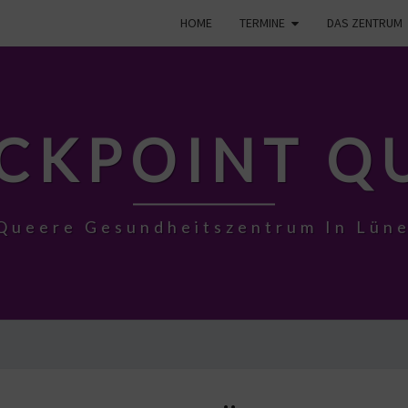
HOME
TERMINE
DAS ZENTRUM
CKPOINT Q
Queere Gesundheitszentrum In Lün
TRANS*LG