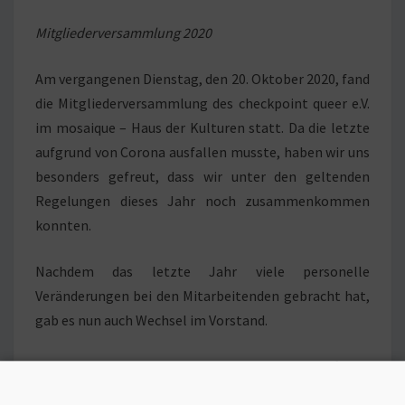
Mitgliederversammlung 2020
Am vergangenen Dienstag, den 20. Oktober 2020, fand
die Mitgliederversammlung des checkpoint queer e.V.
im mosaique – Haus der Kulturen statt. Da die letzte
aufgrund von Corona ausfallen musste, haben wir uns
besonders gefreut, dass wir unter den geltenden
Regelungen dieses Jahr noch zusammenkommen
konnten.
Nachdem das letzte Jahr viele personelle
Veränderungen bei den Mitarbeitenden gebracht hat,
gab es nun auch Wechsel im Vorstand.
Samuel hat sich nach 1,5 Jahren Mitgliedschaft aus
dem Vorstand verabschiedet, da sein persönlicher